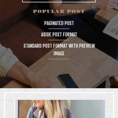
GALLERY
POPULAR POST
PAGINATED POST
4 COLUMNS
ASIDE POST FORMAT
5 COLUMNS
STANDARD POST FORMAT WITH PREVIEW
INFINITE SCROLL
IMAGE
FEATURES
BLOG
CONTACT
SHOP