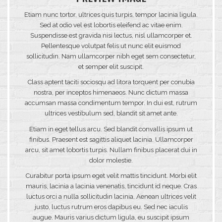
SUNDAY: 6AM–4PM
Etiam nunc tortor, ultrices quis turpis, tempor lacinia ligula.
Sed at odio vel est lobortis eleifend ac vitae enim.
Suspendisse est gravida nisi lectus, nisl ullamcorper et.
Pellentesque volutpat felis ut nunc elit euismod
sollicitudin. Nam ullamcorper nibh eget sem consectetur,
et semper elit suscipit.
Class aptent taciti sociosqu ad litora torquent per conubia
nostra, per inceptos himenaeos. Nunc dictum massa
accumsan massa condimentum tempor. In dui est, rutrum
ultrices vestibulum sed, blandit sit amet ante.
Etiam in eget tellus arcu. Sed blandit convallis ipsum ut
finibus. Praesent est sagittis aliquet lacinia. Ullamcorper
arcu, sit amet lobortis turpis. Nullam finibus placerat dui in
dolor molestie.
Curabitur porta ipsum eget velit mattis tincidunt. Morbi elit
mauris, lacinia a lacinia venenatis, tincidunt id neque. Cras
luctus orci a nulla sollicitudin lacinia. Aenean ultrices velit
justo, luctus rutrum eros dapibus eu. Sed nec iaculis
augue. Mauris varius dictum ligula, eu suscipit ipsum